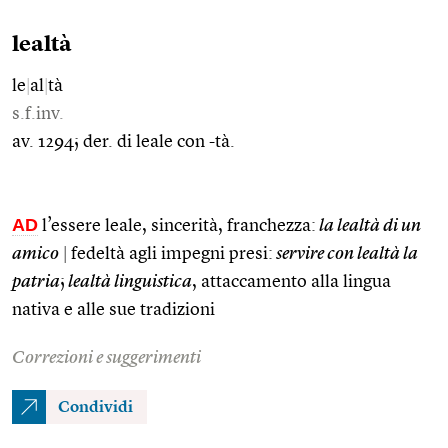
lealtà
le
|
al
|
tà
s.f.inv.
av. 1294; der. di leale con -tà.
AD
l’essere leale, sincerità, franchezza:
la lealtà di un
amico
|
fedeltà agli impegni presi:
servire con lealtà la
patria
;
lealtà linguistica
, attaccamento alla lingua
nativa e alle sue tradizioni
Correzioni e suggerimenti
Condividi