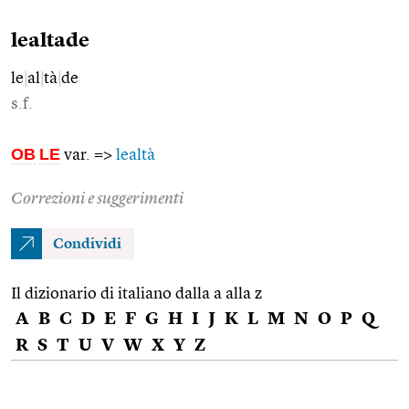
lealtade
le
|
al
|
tà
|
de
s.f.
OB
LE
var. =>
lealtà
Correzioni e suggerimenti
Condividi
Il dizionario di italiano dalla a alla z
A
B
C
D
E
F
G
H
I
J
K
L
M
N
O
P
Q
R
S
T
U
V
W
X
Y
Z