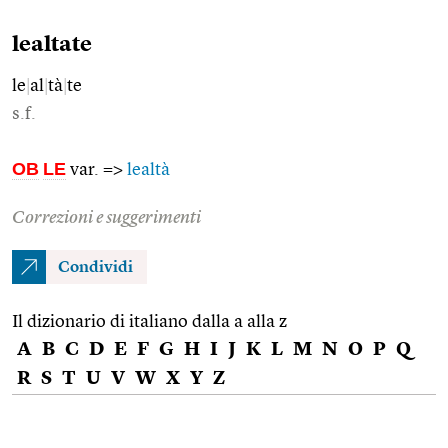
lealtate
le
|
al
|
tà
|
te
s.f.
OB
LE
var. =>
lealtà
Correzioni e suggerimenti
Condividi
Il dizionario di italiano dalla a alla z
A
B
C
D
E
F
G
H
I
J
K
L
M
N
O
P
Q
R
S
T
U
V
W
X
Y
Z