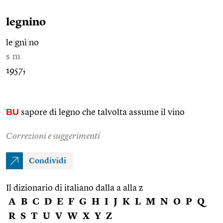
legnino
le
|
gnì
|
no
s.m.
1957;
BU
sapore di legno che talvolta assume il vino
Correzioni e suggerimenti
Condividi
Il dizionario di italiano dalla a alla z
A
B
C
D
E
F
G
H
I
J
K
L
M
N
O
P
Q
R
S
T
U
V
W
X
Y
Z