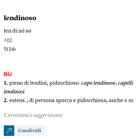
lendinoso
len
|
di
|
nó
|
so
agg.
1534;
BU
1.
pieno di lendini, pidocchioso:
capo lendinoso
,
capelli
lendinosi
2.
estens., di persona sporca e pidocchiosa; anche s.m.
Correzioni e suggerimenti
Condividi