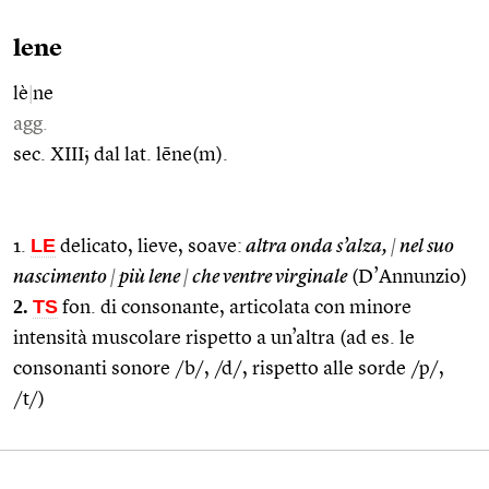
lene
lè
|
ne
agg.
sec. XIII; dal lat. lēne(m).
LE
1.
delicato, lieve, soave:
altra onda s’alza,
|
nel suo
nascimento
|
più lene
|
che ventre virginale
(D’Annunzio)
2.
TS
fon. di consonante, articolata con minore
intensità muscolare rispetto a un’altra (ad es. le
consonanti sonore /b/, /d/, rispetto alle sorde /p/,
/t/)