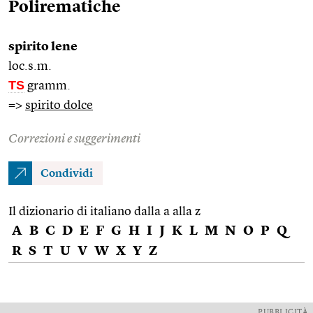
Polirematiche
spirito lene
loc.s.m.
TS
gramm.
=>
spirito dolce
Correzioni e suggerimenti
Condividi
Il dizionario di italiano dalla a alla z
A
B
C
D
E
F
G
H
I
J
K
L
M
N
O
P
Q
R
S
T
U
V
W
X
Y
Z
PUBBLICITÀ