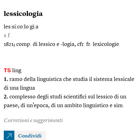
lessicologia
les
|
si
|
co
|
lo
|
gì
|
a
s.f.
1821; comp. di lessico e -logia, cfr. fr. lexicologie.
TS
ling.
1.
ramo della linguistica che studia il sistema lessicale
di una lingua
2.
complesso degli studi scientifici sul lessico di un
paese, di un’epoca, di un ambito linguistico e sim.
Correzioni e suggerimenti
Condividi