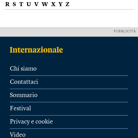
R
S
T
U
V
W
X
Y
Z
PUBBLICITÀ
Chi siamo
Contattaci
Sommario
Festival
Privacy e cookie
Video