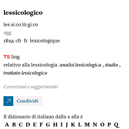
lessicologico
les
|
si
|
co
|
lò
|
gi
|
co
agg.
1819; cfr. fr. lexicologique.
TS
ling.
relativo alla lessicologia:
analisi lessicologica
,
studio
,
trattato lessicologico
Correzioni e suggerimenti
Condividi
Il dizionario di italiano dalla a alla z
A
B
C
D
E
F
G
H
I
J
K
L
M
N
O
P
Q