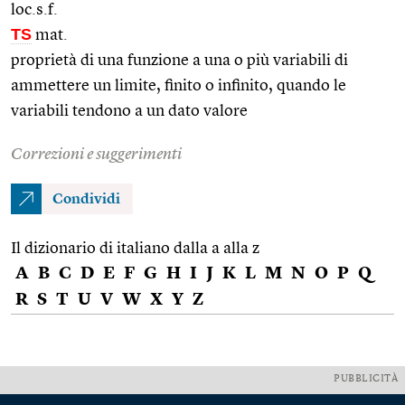
loc.s.f.
TS
mat.
proprietà di una funzione a una o più variabili di
ammettere un limite, finito o infinito, quando le
variabili tendono a un dato valore
Correzioni e suggerimenti
Condividi
Il dizionario di italiano dalla a alla z
A
B
C
D
E
F
G
H
I
J
K
L
M
N
O
P
Q
R
S
T
U
V
W
X
Y
Z
PUBBLICITÀ