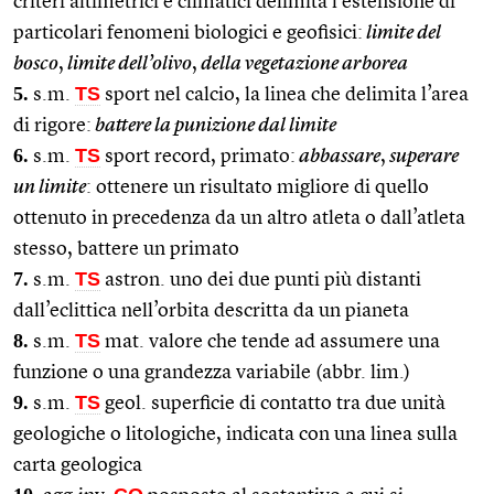
criteri altimetrici e climatici delimita l’estensione di
particolari fenomeni biologici e geofisici:
limite del
bosco
,
limite dell’olivo
,
della vegetazione arborea
5.
TS
s.m.
sport nel calcio, la linea che delimita l’area
di rigore:
battere la punizione dal limite
6.
TS
s.m.
sport record, primato:
abbassare
,
superare
un limite
: ottenere un risultato migliore di quello
ottenuto in precedenza da un altro atleta o dall’atleta
stesso, battere un primato
7.
TS
s.m.
astron. uno dei due punti più distanti
dall’eclittica nell’orbita descritta da un pianeta
8.
TS
s.m.
mat. valore che tende ad assumere una
funzione o una grandezza variabile (abbr. lim.)
9.
TS
s.m.
geol. superficie di contatto tra due unità
geologiche o litologiche, indicata con una linea sulla
carta geologica