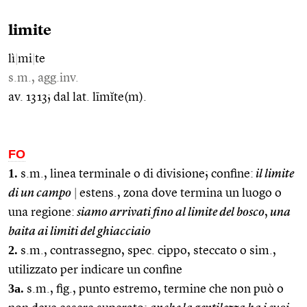
limite
lì
|
mi
|
te
s.m., agg.inv.
av. 1313; dal lat. līmĭte(m).
FO
1.
s.m., linea terminale o di divisione; confine:
il limite
di un campo
|
estens., zona dove termina un luogo o
una regione:
siamo arrivati fino al limite del bosco
,
una
baita ai limiti del ghiacciaio
2.
s.m., contrassegno, spec. cippo, steccato o sim.,
utilizzato per indicare un confine
3a.
s.m., fig., punto estremo, termine che non può o