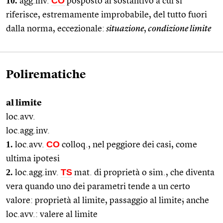
10.
CO
agg.inv.
posposto al sostantivo a cui si
riferisce, estremamente improbabile, del tutto fuori
dalla norma, eccezionale:
situazione
,
condizione limite
Polirematiche
al limite
loc.avv.
loc.agg.inv.
1.
CO
loc.avv.
colloq., nel peggiore dei casi, come
ultima ipotesi
2.
TS
loc.agg.inv.
mat. di proprietà o sim., che diventa
vera quando uno dei parametri tende a un certo
valore: proprietà al limite, passaggio al limite; anche
loc.avv.: valere al limite