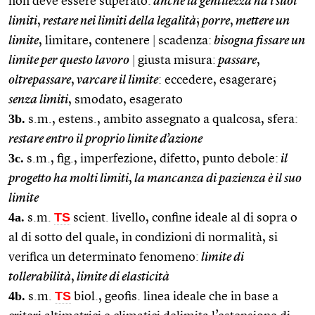
non deve essere superato:
anche la gentilezza ha i suoi
limiti
,
restare nei limiti della legalità
;
porre
,
mettere un
limite
, limitare, contenere
|
scadenza:
bisogna fissare un
limite per questo lavoro
|
giusta misura:
passare
,
oltrepassare
,
varcare il limite
: eccedere, esagerare;
senza limiti
, smodato, esagerato
3b.
s.m., estens., ambito assegnato a qualcosa, sfera:
restare entro il proprio limite d’azione
3c.
s.m., fig., imperfezione, difetto, punto debole:
il
progetto ha molti limiti
,
la mancanza di pazienza è il suo
limite
4a.
TS
s.m.
scient. livello, confine ideale al di sopra o
al di sotto del quale, in condizioni di normalità, si
verifica un determinato fenomeno:
limite di
tollerabilità
,
limite di elasticità
4b.
TS
s.m.
biol., geofis. linea ideale che in base a