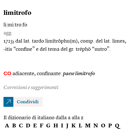
limitrofo
li
|
mì
|
tro
|
fo
agg.
1723; dal lat. tardo limĭtrŏphu(m), comp. del lat. limes,
-itis “confine” e del tema del gr. tréphō “nutro”.
CO
adiacente, confinante:
paese limitrofo
Correzioni e suggerimenti
Condividi
Il dizionario di italiano dalla a alla z
A
B
C
D
E
F
G
H
I
J
K
L
M
N
O
P
Q