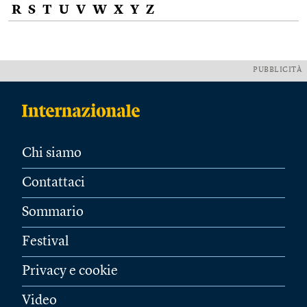
R
S
T
U
V
W
X
Y
Z
PUBBLICITÀ
Chi siamo
Contattaci
Sommario
Festival
Privacy e cookie
Video