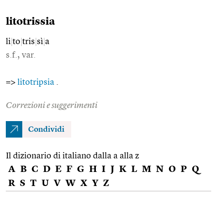
litotrissia
li
|
to
|
tris
|
sì
|
a
s.f., var.
=>
litotripsia
.
Correzioni e suggerimenti
Condividi
Il dizionario di italiano dalla a alla z
A
B
C
D
E
F
G
H
I
J
K
L
M
N
O
P
Q
R
S
T
U
V
W
X
Y
Z