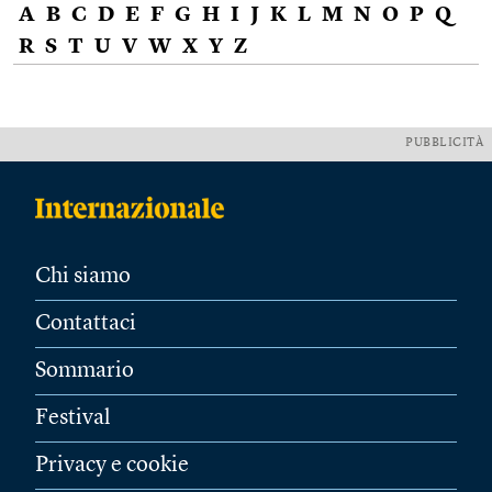
A
B
C
D
E
F
G
H
I
J
K
L
M
N
O
P
Q
R
S
T
U
V
W
X
Y
Z
PUBBLICITÀ
Chi siamo
Contattaci
Sommario
Festival
Privacy e cookie