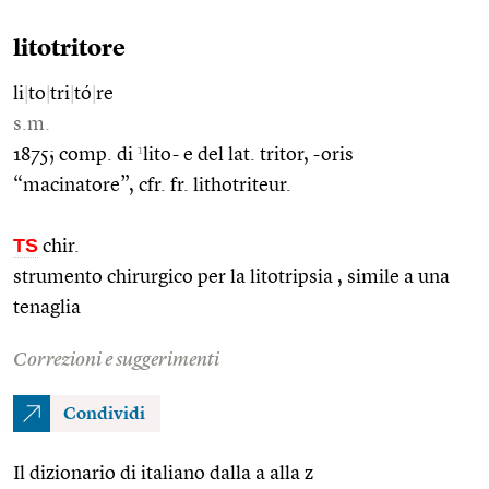
litotritore
li
|
to
|
tri
|
tó
|
re
s.m.
1
1875; comp. di
lito- e del lat. tritor, -oris
“macinatore”, cfr. fr. lithotriteur.
TS
chir.
strumento chirurgico per la litotripsia , simile a una
tenaglia
Correzioni e suggerimenti
Condividi
Il dizionario di italiano dalla a alla z