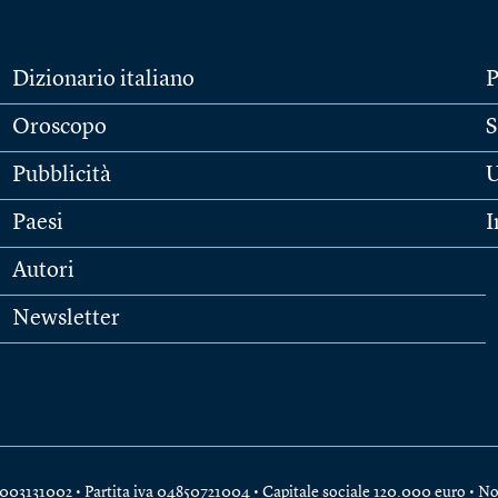
Dizionario italiano
P
Oroscopo
S
Pubblicità
U
Paesi
I
Autori
Newsletter
e 04003131002 • Partita iva 04850721004 • Capitale sociale 120.000 euro •
No