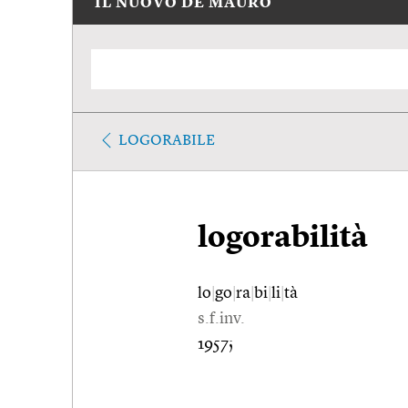
IL NUOVO DE MAURO
LOGORABILE
logorabilità
lo
|
go
|
ra
|
bi
|
li
|
tà
s.f.inv.
1957;