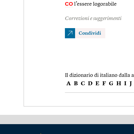
CO
l’essere logorabile
Correzioni e suggerimenti
Condividi
Il dizionario di italiano dalla a
A
B
C
D
E
F
G
H
I
J