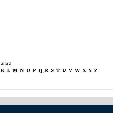
 alla z
K
L
M
N
O
P
Q
R
S
T
U
V
W
X
Y
Z