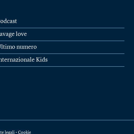
odcast
avage love
ltimo numero
nternazionale Kids
te legali
•
Cookie