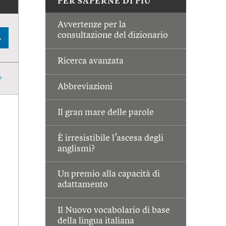
PER SAPERNE DI PIÙ
Avvertenze per la
consultazione del dizionario
A
Ricerca avanzata
Abbreviazioni
Il gran mare delle parole
È irresistibile l’ascesa degli
anglismi?
Un premio alla capacità di
adattamento
Il Nuovo vocabolario di base
della lingua italiana