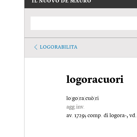
IL NUOVO DE MAURO
LOGORABILITA
logoracuori
lo
|
go
|
ra
|
cuò
|
ri
agg.inv.
av. 1729; comp. di logora-, vd.