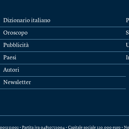
Dizionario italiano
P
Oroscopo
S
Pubblicità
U
Paesi
I
Autori
Newsletter
e 04003131002 • Partita iva 04850721004 • Capitale sociale 120.000 euro •
No