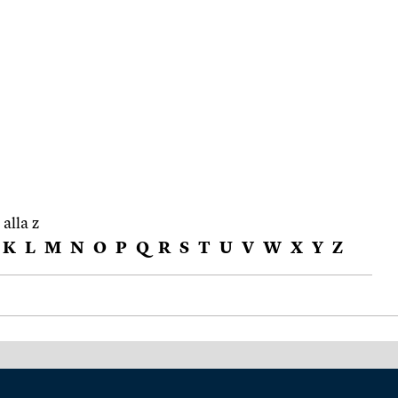
 alla z
K
L
M
N
O
P
Q
R
S
T
U
V
W
X
Y
Z