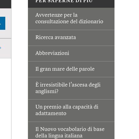
PER SAPERNE DI PIÙ
Avvertenze per la
consultazione del dizionario
A
Ricerca avanzata
Abbreviazioni
Il gran mare delle parole
È irresistibile l’ascesa degli
anglismi?
Un premio alla capacità di
adattamento
Il Nuovo vocabolario di base
della lingua italiana