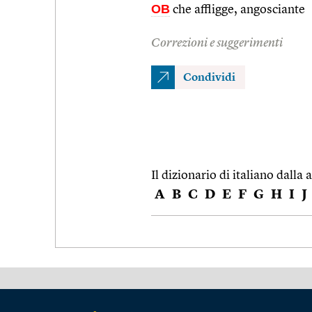
OB
che affligge, angosciante
Correzioni e suggerimenti
Condividi
Il dizionario di italiano dalla a
A
B
C
D
E
F
G
H
I
J