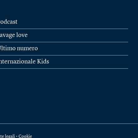
odcast
avage love
ltimo numero
nternazionale Kids
te legali
•
Cookie