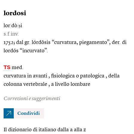
lordosi
lor
|
dò
|
ṣi
s.f.inv.
1752; dal gr. lórdōsis “curvatura, piegamento”, der. di
lordós “incurvato”.
TS
med.
curvatura in avanti , fisiologica o patologica , della
colonna vertebrale , a livello lombare
Correzioni e suggerimenti
Condividi
Il dizionario di italiano dalla a alla z