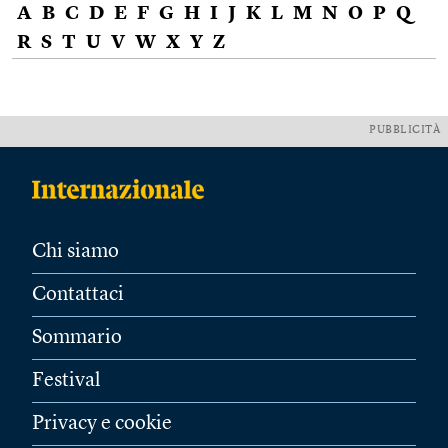
A
B
C
D
E
F
G
H
I
J
K
L
M
N
O
P
Q
R
S
T
U
V
W
X
Y
Z
PUBBLICITÀ
Chi siamo
Contattaci
Sommario
Festival
Privacy e cookie