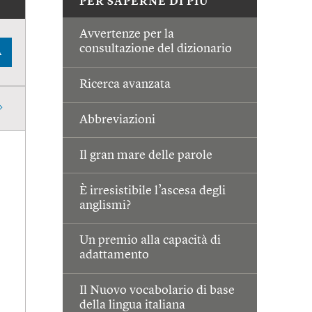
PER SAPERNE DI PIÙ
Avvertenze per la
consultazione del dizionario
A
Ricerca avanzata
Abbreviazioni
Il gran mare delle parole
È irresistibile l’ascesa degli
anglismi?
Un premio alla capacità di
adattamento
Il Nuovo vocabolario di base
della lingua italiana