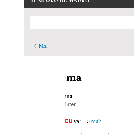
IL NUOVO DE MAURO
MA
ma
2
ma
inter.
BU
var. =>
mah
.