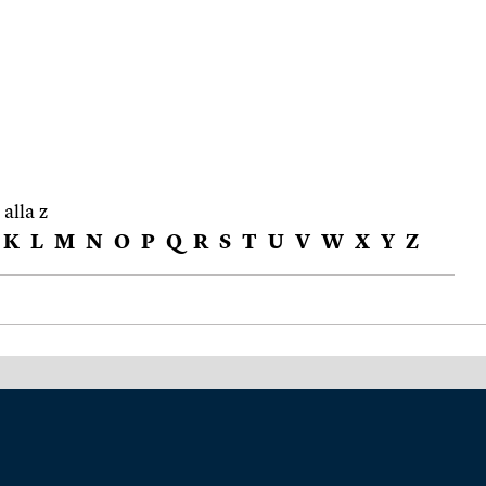
 alla z
K
L
M
N
O
P
Q
R
S
T
U
V
W
X
Y
Z