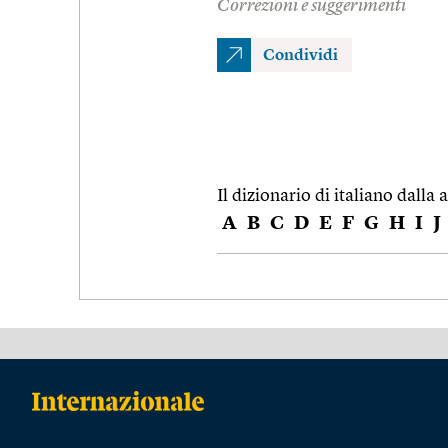
Correzioni e suggerimenti
Condividi
Il dizionario di italiano dalla a
A
B
C
D
E
F
G
H
I
J