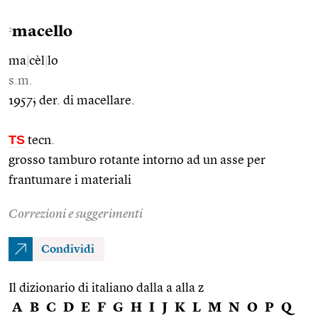
macello
2
ma
|
cèl
|
lo
s.m.
1957; der. di macellare.
TS
tecn.
grosso tamburo rotante intorno ad un asse per
frantumare i materiali
Correzioni e suggerimenti
Condividi
Il dizionario di italiano dalla a alla z
A
B
C
D
E
F
G
H
I
J
K
L
M
N
O
P
Q