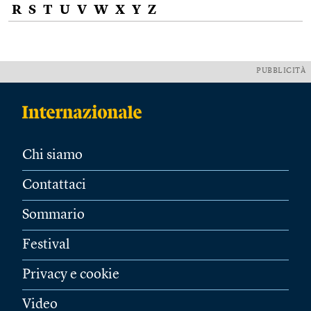
R
S
T
U
V
W
X
Y
Z
PUBBLICITÀ
Chi siamo
Contattaci
Sommario
Festival
Privacy e cookie
Video