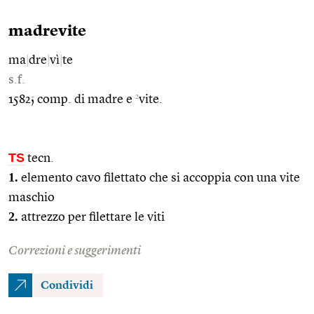
madrevite
ma
|
dre
|
vì
|
te
s.f.
2
1582; comp. di madre e
vite.
TS
tecn.
1.
elemento cavo filettato che si accoppia con una vite
maschio
2.
attrezzo per filettare le viti
Correzioni e suggerimenti
Condividi