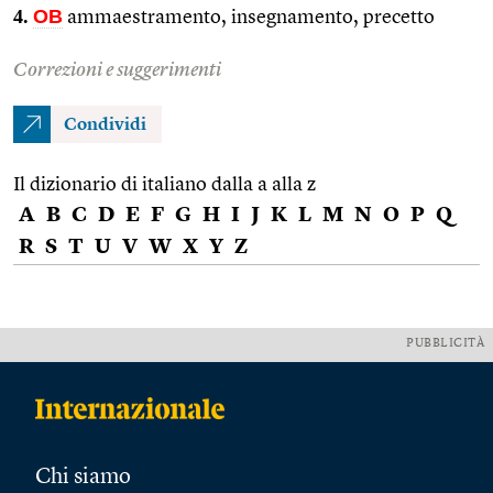
4.
OB
ammaestramento, insegnamento, precetto
Correzioni e suggerimenti
Condividi
Il dizionario di italiano dalla a alla z
A
B
C
D
E
F
G
H
I
J
K
L
M
N
O
P
Q
R
S
T
U
V
W
X
Y
Z
PUBBLICITÀ
Chi siamo