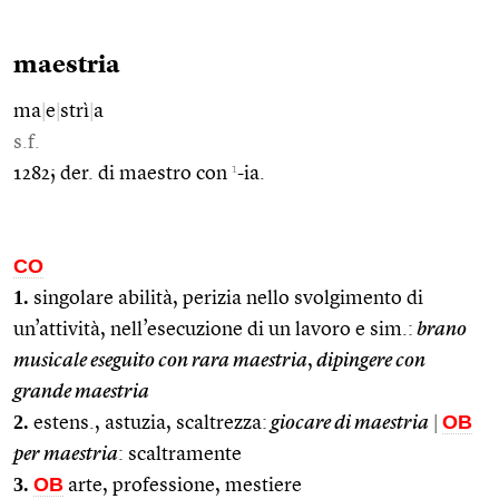
maestria
ma
|
e
|
strì
|
a
s.f.
1
1282; der. di maestro con
-ia.
CO
1.
singolare abilità, perizia nello svolgimento di
un’attività, nell’esecuzione di un lavoro e sim.:
brano
musicale eseguito con rara maestria
,
dipingere con
grande maestria
2.
OB
estens., astuzia, scaltrezza:
giocare di maestria
|
per maestria
: scaltramente
3.
OB
arte, professione, mestiere