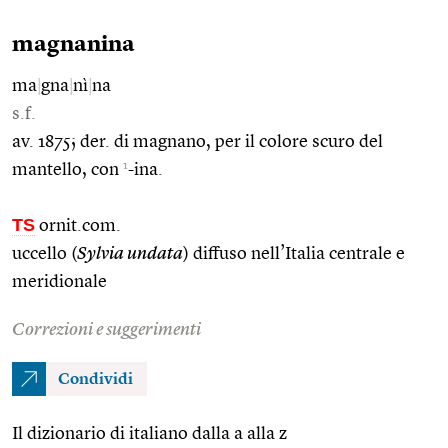
magnanina
ma
|
gna
|
nì
|
na
s.f.
av. 1875; der. di magnano, per il colore scuro del
1
mantello, con
-ina.
TS
ornit.com.
uccello (
Sylvia undata
) diffuso nell’Italia centrale e
meridionale
Correzioni e suggerimenti
Condividi
Il dizionario di italiano dalla a alla z