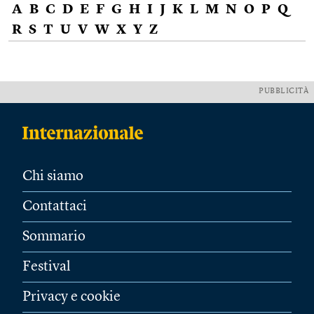
A
B
C
D
E
F
G
H
I
J
K
L
M
N
O
P
Q
R
S
T
U
V
W
X
Y
Z
PUBBLICITÀ
Chi siamo
Contattaci
Sommario
Festival
Privacy e cookie