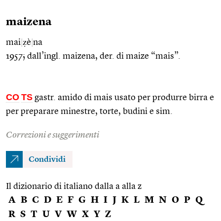
maizena
mai
|
ẓè
|
na
1957; dall’ingl. maizena, der. di maize “mais”.
CO
TS
gastr. amido di mais usato per produrre birra e
per preparare minestre, torte, budini e sim.
Correzioni e suggerimenti
Condividi
Il dizionario di italiano dalla a alla z
A
B
C
D
E
F
G
H
I
J
K
L
M
N
O
P
Q
R
S
T
U
V
W
X
Y
Z