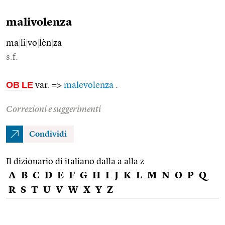
malivolenza
ma
|
li
|
vo
|
lèn
|
za
s.f.
OB
LE
var. =>
malevolenza
.
Correzioni e suggerimenti
Condividi
Il dizionario di italiano dalla a alla z
A
B
C
D
E
F
G
H
I
J
K
L
M
N
O
P
Q
R
S
T
U
V
W
X
Y
Z