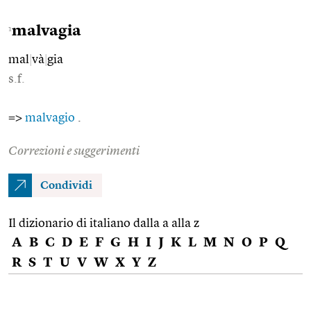
malvagia
1
mal
|
và
|
gia
s.f.
=>
malvagio
.
Correzioni e suggerimenti
Condividi
Il dizionario di italiano dalla a alla z
A
B
C
D
E
F
G
H
I
J
K
L
M
N
O
P
Q
R
S
T
U
V
W
X
Y
Z