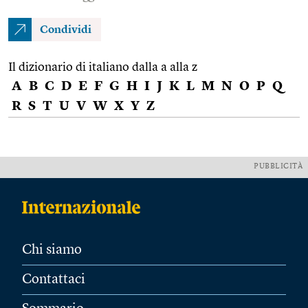
Condividi
Il dizionario di italiano dalla a alla z
A
B
C
D
E
F
G
H
I
J
K
L
M
N
O
P
Q
R
S
T
U
V
W
X
Y
Z
PUBBLICITÀ
Chi siamo
Contattaci