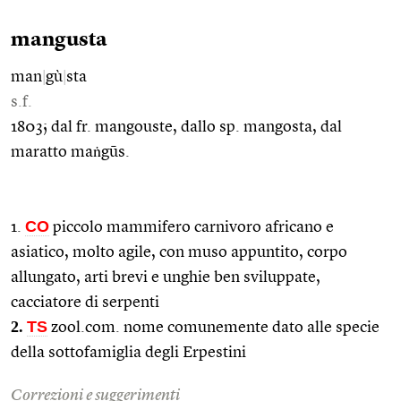
mangusta
man
|
gù
|
sta
s.f.
1803; dal fr. mangouste, dallo sp. mangosta, dal
maratto maṅgūs.
CO
1.
piccolo mammifero carnivoro africano e
asiatico, molto agile, con muso appuntito, corpo
allungato, arti brevi e unghie ben sviluppate,
cacciatore di serpenti
2.
TS
zool.com. nome comunemente dato alle specie
della sottofamiglia degli Erpestini
Correzioni e suggerimenti