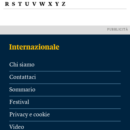
R
S
T
U
V
W
X
Y
Z
PUBBLICITÀ
Chi siamo
Contattaci
Sommario
Festival
Privacy e cookie
Video