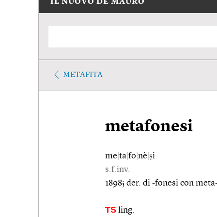
IL NUOVO DE MAURO
METAFITA
metafonesi
me
|
ta
|
fo
|
nè
|
ṣi
s.f.inv.
1898; der. di -fonesi con meta-
TS
ling.