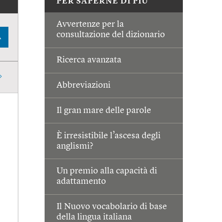
PER SAPERNE DI PIÙ
Avvertenze per la
consultazione del dizionario
A
Ricerca avanzata
Abbreviazioni
Il gran mare delle parole
È irresistibile l’ascesa degli
anglismi?
Un premio alla capacità di
adattamento
Il Nuovo vocabolario di base
della lingua italiana