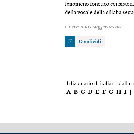
fenomeno fonetico consistente
della vocale della sillaba segu
Correzioni e suggerimenti
Condividi
Il dizionario di italiano dalla a
A
B
C
D
E
F
G
H
I
J