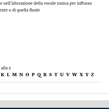
 nell’alterazione della vocale tonica per influsso
ente o di quella finale
 alla z
K
L
M
N
O
P
Q
R
S
T
U
V
W
X
Y
Z