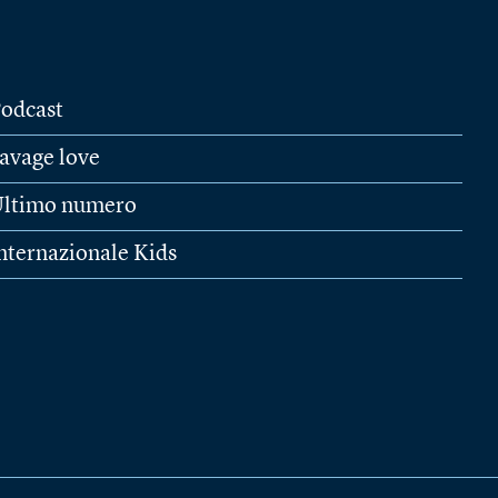
odcast
avage love
ltimo numero
nternazionale Kids