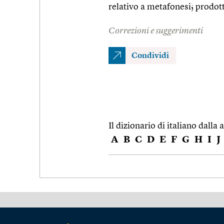
relativo a metafonesi; prodot
Correzioni e suggerimenti
Condividi
Il dizionario di italiano dalla a
A
B
C
D
E
F
G
H
I
J