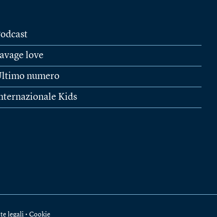
odcast
avage love
ltimo numero
nternazionale Kids
te legali
•
Cookie