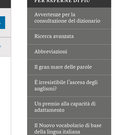
PER SAPERNE DI PIÙ
Avvertenze per la
consultazione del dizionario
A
Ricerca avanzata
Abbreviazioni
Il gran mare delle parole
È irresistibile l’ascesa degli
anglismi?
Un premio alla capacità di
adattamento
Il Nuovo vocabolario di base
della lingua italiana