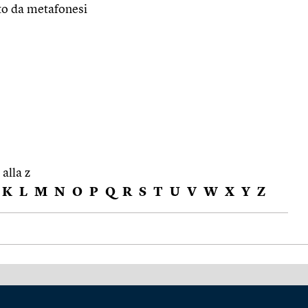
to da metafonesi
 alla z
K
L
M
N
O
P
Q
R
S
T
U
V
W
X
Y
Z