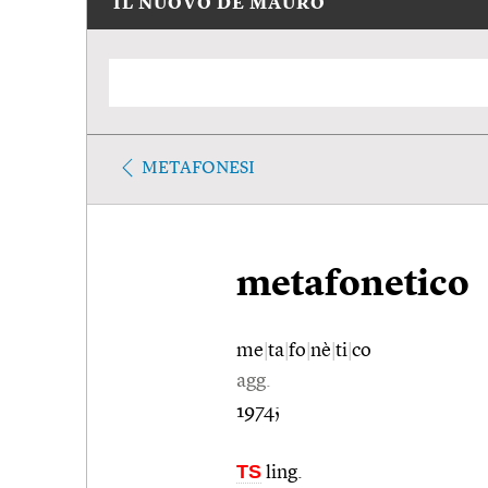
IL NUOVO DE MAURO
METAFONESI
metafonetico
me
|
ta
|
fo
|
nè
|
ti
|
co
agg.
1974;
TS
ling.