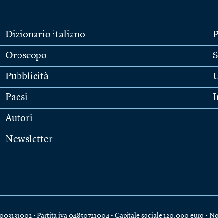
Dizionario italiano
P
Oroscopo
S
Pubblicità
U
Paesi
I
Autori
Newsletter
e 04003131002 • Partita iva 04850721004 • Capitale sociale 120.000 euro •
No