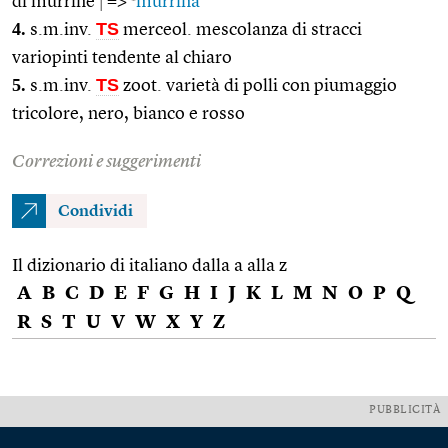
di murrine
|
=>
murrina
4.
TS
s.m.inv.
merceol. mescolanza di stracci
variopinti tendente al chiaro
5.
TS
s.m.inv.
zoot. varietà di polli con piumaggio
tricolore, nero, bianco e rosso
Correzioni e suggerimenti
Condividi
Il dizionario di italiano dalla a alla z
A
B
C
D
E
F
G
H
I
J
K
L
M
N
O
P
Q
R
S
T
U
V
W
X
Y
Z
PUBBLICITÀ