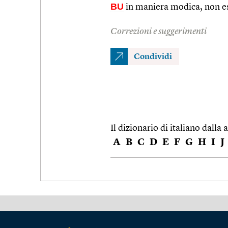
BU
in maniera modica, non e
Correzioni e suggerimenti
Condividi
Il dizionario di italiano dalla a
A
B
C
D
E
F
G
H
I
J