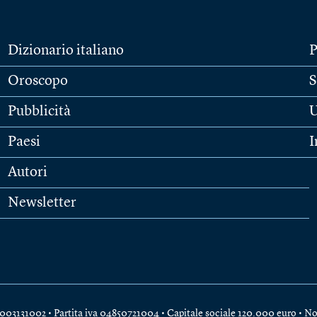
Dizionario italiano
P
Oroscopo
S
Pubblicità
U
Paesi
I
Autori
Newsletter
e 04003131002 • Partita iva 04850721004 • Capitale sociale 120.000 euro •
No