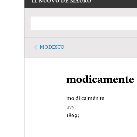
IL NUOVO DE MAURO
MODESTO
modicamente
mo
|
di
|
ca
|
mén
|
te
avv.
1869;