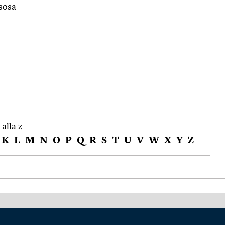
sosa
 alla z
K
L
M
N
O
P
Q
R
S
T
U
V
W
X
Y
Z