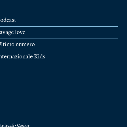
odcast
avage love
ltimo numero
nternazionale Kids
te legali
•
Cookie