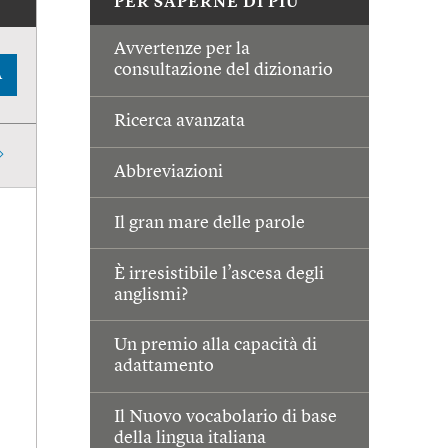
PER SAPERNE DI PIÙ
Avvertenze per la
consultazione del dizionario
A
Ricerca avanzata
Abbreviazioni
Il gran mare delle parole
È irresistibile l’ascesa degli
anglismi?
Un premio alla capacità di
adattamento
Il Nuovo vocabolario di base
della lingua italiana