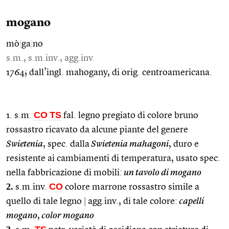
mogano
mò
|
ga
|
no
s.m., s.m.inv., agg.inv.
1764; dall’ingl. mahogany, di orig. centroamericana.
CO
TS
1. s.m.
fal. legno pregiato di colore bruno
rossastro ricavato da alcune piante del genere
Swietenia
, spec. dalla
Swietenia mahagoni
, duro e
resistente ai cambiamenti di temperatura, usato spec.
nella fabbricazione di mobili:
un tavolo di mogano
2.
CO
s.m.inv.
colore marrone rossastro simile a
quello di tale legno
|
agg.inv., di tale colore:
capelli
mogano
,
color mogano