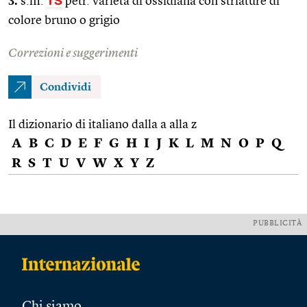
3.
TS
s.m.
petr. varietà di ossidiana con striature di
colore bruno o grigio
Correzioni e suggerimenti
Condividi
Il dizionario di italiano dalla a alla z
A
B
C
D
E
F
G
H
I
J
K
L
M
N
O
P
Q
R
S
T
U
V
W
X
Y
Z
PUBBLICITÀ