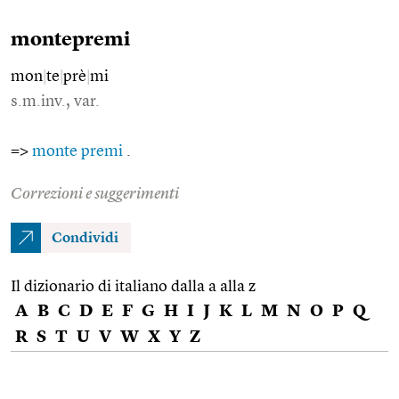
montepremi
mon
|
te
|
prè
|
mi
s.m.inv., var.
=>
monte premi
.
Correzioni e suggerimenti
Condividi
Il dizionario di italiano dalla a alla z
A
B
C
D
E
F
G
H
I
J
K
L
M
N
O
P
Q
R
S
T
U
V
W
X
Y
Z