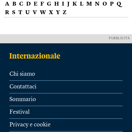
A
B
C
D
E
F
G
H
I
J
K
L
M
N
O
P
Q
R
S
T
U
V
W
X
Y
Z
PUBBLICITÀ
Chi siamo
Contattaci
Sommario
Festival
Privacy e cookie