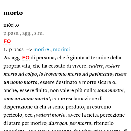
morto
mòr
|
to
p.pass., agg., s.m.
FO
1.
p.pass. =>
morire
,
morirsi
2a.
FO
agg.
di persona, che è giunta al termine della
propria vita, che ha cessato di vivere:
cadere
,
restare
morto sul colpo
,
lo trovarono morto sul pavimento
;
essere
un uomo morto
, essere destinato a morte sicura o,
anche, essere finito, non valere più nulla;
sono morto!
,
sono un uomo morto!
, come esclamazione di
disperazione di chi si sente perduto, in estremo
pericolo, ecc.;
vedersi morto
: avere la netta percezione
di stare per morire;
dare qcn. per morto
, ritenerlo