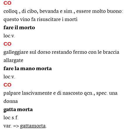
CO
colloq., di cibo, bevanda e sim., essere molto buono:
questo vino fa risuscitare i morti
fare il morto
loc.v.
CO
galleggiare sul dorso restando fermo con le braccia
allargate
fare la mano morta
loc.v.
CO
palpare lascivamente e di nascosto qcn., spec. una
donna
gatta morta
loc.s.f.
var. =>
gattamorta
.