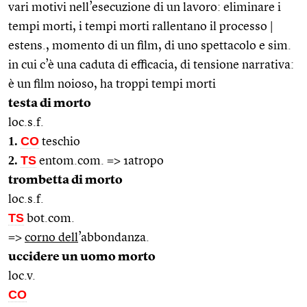
vari motivi nell’esecuzione di un lavoro: eliminare i
tempi morti, i tempi morti rallentano il processo |
estens., momento di un film, di uno spettacolo e sim.
in cui c’è una caduta di efficacia, di tensione narrativa:
è un film noioso, ha troppi tempi morti
testa di morto
loc.s.f.
1.
CO
teschio
2.
TS
entom.com. => 1atropo
trombetta di morto
loc.s.f.
TS
bot.com.
=>
corno dell
’abbondanza.
uccidere un uomo morto
loc.v.
CO