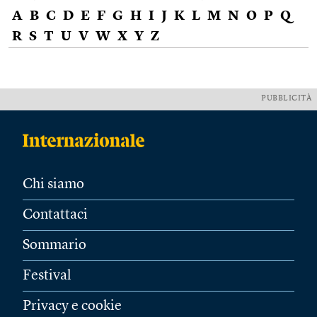
A
B
C
D
E
F
G
H
I
J
K
L
M
N
O
P
Q
R
S
T
U
V
W
X
Y
Z
PUBBLICITÀ
Chi siamo
Contattaci
Sommario
Festival
Privacy e cookie