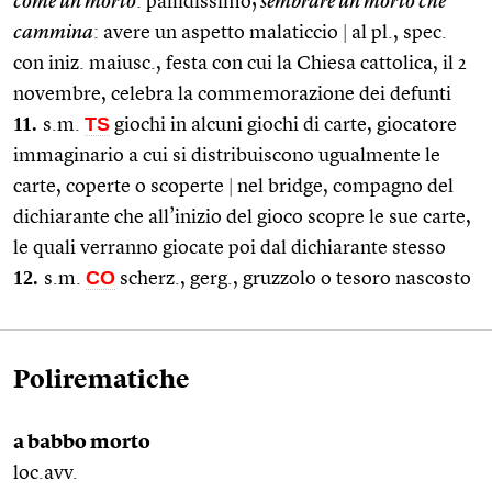
come un morto
: pallidissimo;
sembrare un morto che
cammina
: avere un aspetto malaticcio
|
al pl., spec.
con iniz. maiusc., festa con cui la Chiesa cattolica, il 2
novembre, celebra la commemorazione dei defunti
11.
TS
s.m.
giochi in alcuni giochi di carte, giocatore
immaginario a cui si distribuiscono ugualmente le
carte, coperte o scoperte
|
nel bridge, compagno del
dichiarante che all’inizio del gioco scopre le sue carte,
le quali verranno giocate poi dal dichiarante stesso
12.
CO
s.m.
scherz., gerg., gruzzolo o tesoro nascosto
Polirematiche
a babbo morto
loc.avv.