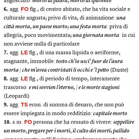
angosciato:
morto di paura
,
morto di spavento
6.
FO
agg.
fig., di centro abitato, che ha vita sociale e
culturale angusta; privo di vita, di animazione:
una
città morta
,
un paese morto
;
una festa morta
: priva di
allegria, poco movimentata;
una giornata morta
: in cui
non avviene nulla di particolare
7.
LE
agg.
fig., di una massa liquida o aeriforme,
stagnante, immobile:
tosto ch’io usci’ fuor de l’aura
morta
|
che m’avea contristati li occhi e ’l petto
(Dante)
8.
LE
agg.
fig., di periodo di tempo, interamente
trascorso:
e mi sovvien l’eterno,
|
e le morte stagioni
(Leopardi)
9.
TS
agg.
econ. di somma di denaro, che non può
essere impiegata in modo redditizio:
capitale morto
10.
FO
s.m.
persona che ha cessato di vivere:
seppellire
un morto
,
pregare per i morti
,
il culto dei morti
;
pallido