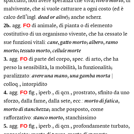
spacciato, non avere speranza che viva;
vivo o morto
, di
malvivente, che si vuole catturare a ogni costo (ed è
calco dell’ingl.
dead or alive
); anche scherz.
2b.
FO
agg.
di animale, di pianta o di elemento
costitutivo di un organismo vivente, che ha cessato le
sue funzioni vitali:
cane
,
gatto morto
;
albero
,
ramo
morto
;
tessuto morto
,
cellule morte
3.
FO
agg.
di parte del corpo, spec. di arto, che ha
perso la sensibilità, la mobilità, la funzionalità;
paralizzato:
avere una mano
,
una gamba morta
|
colloq., intorpidito
4.
FO
agg.
fig., iperb., di qcn., prostrato, sfinito da uno
sforzo, dalla fame, dalla sete, ecc.:
morto di fatica
,
morto di stanchezza
; anche posposto, come
rafforzativo:
stanco morto
, stanchissimo
5.
FO
agg.
fig., iperb., di qcn., profondamente turbato,