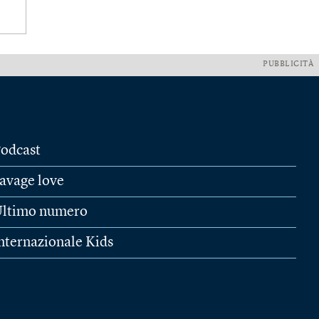
PUBBLICITÀ
odcast
avage love
ltimo numero
nternazionale Kids