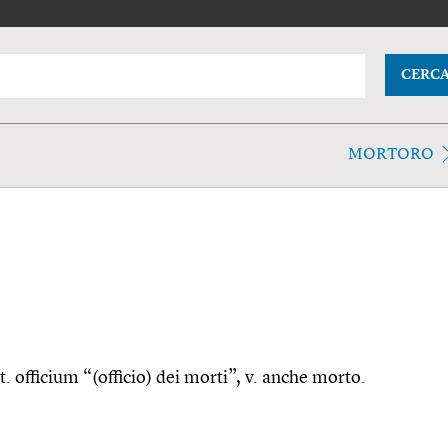
CERC
MORTORO
t. officium “(officio) dei morti”, v. anche morto.