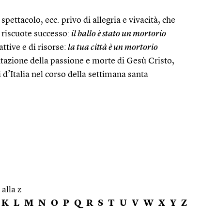
spettacolo, ecc. privo di allegria e vivacità, che
 riscuote successo:
il ballo è stato un mortorio
ttive e di risorse:
la tua città è un mortorio
ntazione della passione e morte di Gesù Cristo,
i d’Italia nel corso della settimana santa
 alla z
K
L
M
N
O
P
Q
R
S
T
U
V
W
X
Y
Z