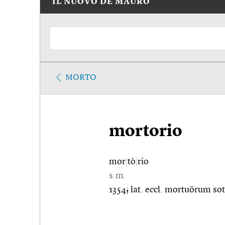
IL NUOVO DE MAURO
MORTO
mortorio
mor
|
tò
|
rio
s.m.
1354; lat. eccl. mortuōrum sot