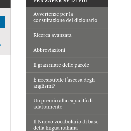
PER SAPERNE DI PIÙ
Avvertenze per la
consultazione del dizionario
A
Ricerca avanzata
Abbreviazioni
Il gran mare delle parole
È irresistibile l’ascesa degli
anglismi?
Un premio alla capacità di
adattamento
Il Nuovo vocabolario di base
della lingua italiana