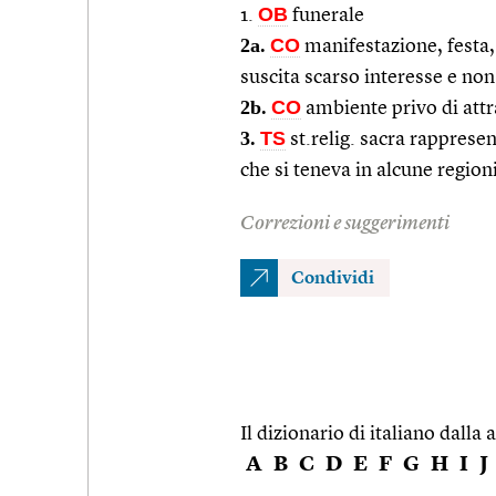
OB
1.
funerale
2a.
CO
manifestazione, festa, 
suscita scarso interesse e non
2b.
CO
ambiente privo di attra
3.
TS
st.relig. sacra rapprese
che si teneva in alcune region
Correzioni e suggerimenti
Condividi
Il dizionario di italiano dalla a
A
B
C
D
E
F
G
H
I
J