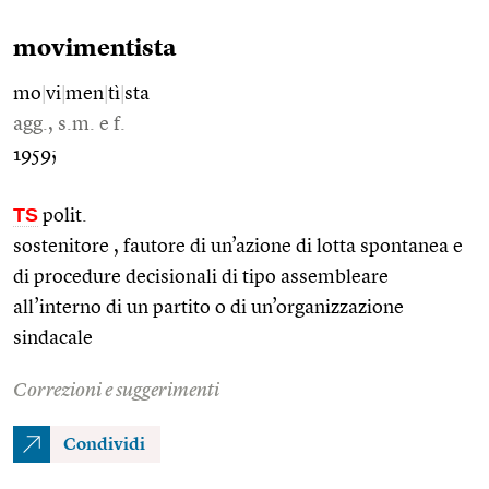
movimentista
mo
|
vi
|
men
|
tì
|
sta
agg., s.m. e f.
1959;
TS
polit.
sostenitore , fautore di un’azione di lotta spontanea e
di procedure decisionali di tipo assembleare
all’interno di un partito o di un’organizzazione
sindacale
Correzioni e suggerimenti
Condividi