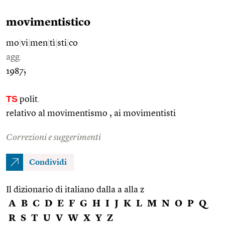
movimentistico
mo
|
vi
|
men
|
tì
|
sti
|
co
agg.
1987;
TS
polit.
relativo al movimentismo , ai movimentisti
Correzioni e suggerimenti
Condividi
Il dizionario di italiano dalla a alla z
A
B
C
D
E
F
G
H
I
J
K
L
M
N
O
P
Q
R
S
T
U
V
W
X
Y
Z