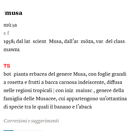
musa
2
mù
|
ṣa
s.f.
1958; dal lat. scient. Musa, dall’ar. mōza, var. del class.
mawza.
TS
bot. pianta erbacea del genere Musa, con foglie grandi
a rosetta e frutti a bacca carnosa indeiscente, diffusa
nelle regioni tropicali
|
con iniz. maiusc., genere della
famiglia delle Musacee, cui appartengono un’ottantina
di specie tra le quali il banano e l’abacà
Correzioni e suggerimenti