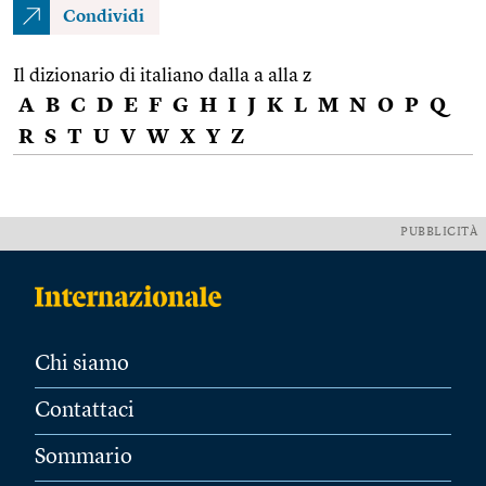
Condividi
Il dizionario di italiano dalla a alla z
A
B
C
D
E
F
G
H
I
J
K
L
M
N
O
P
Q
R
S
T
U
V
W
X
Y
Z
PUBBLICITÀ
Chi siamo
Contattaci
Sommario