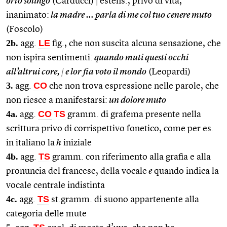
orto solingo
(Carducci)
|
estens., privo di vita,
inanimato:
la madre … parla di me col tuo cenere muto
(Foscolo)
2b.
LE
agg.
fig., che non suscita alcuna sensazione, che
non ispira sentimenti:
quando muti questi occhi
all’altrui core,
|
e lor fia voto il mondo
(Leopardi)
3.
CO
agg.
che non trova espressione nelle parole, che
non riesce a manifestarsi:
un dolore muto
4a.
CO
TS
agg.
gramm. di grafema presente nella
scrittura privo di corrispettivo fonetico, come per es.
in italiano la
h
iniziale
4b.
TS
agg.
gramm. con riferimento alla grafia e alla
pronuncia del francese, della vocale
e
quando indica la
vocale centrale indistinta
4c.
TS
agg.
st.gramm. di suono appartenente alla
categoria delle mute