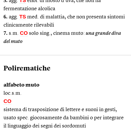
5.
TS
agg.
enol. di mosto d’uva, che non ha
fermentazione alcolica
6.
TS
agg.
med. di malattia, che non presenta sintomi
clinicamente rilevabili
7.
CO
s.m.
solo sing., cinema muto:
una grande diva
del muto
Polirematiche
alfabeto muto
loc.s.m.
CO
sistema di trasposizione di lettere e suoni in gesti,
usato spec. giocosamente da bambini o per integrare
il linguaggio dei segni dei sordomuti