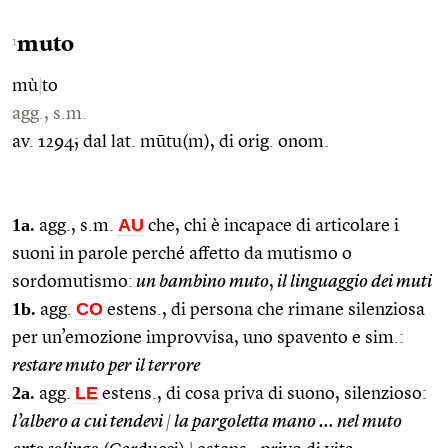
muto
1
mù
|
to
agg., s.m.
av. 1294; dal lat. mūtu(m), di orig. onom.
1a.
AU
agg., s.m.
che, chi è incapace di articolare i
suoni in parole perché affetto da mutismo o
sordomutismo:
un bambino muto
,
il linguaggio dei muti
1b.
CO
agg.
estens., di persona che rimane silenziosa
per un’emozione improvvisa, uno spavento e sim.:
restare muto per il terrore
2a.
LE
agg.
estens., di cosa priva di suono, silenzioso:
l’albero a cui tendevi
|
la pargoletta mano … nel muto