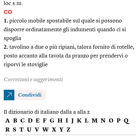
loc.s.m.
CO
1.
piccolo mobile spostabile sul quale si possono
disporre ordinatamente gli indumenti quando ci si
spoglia
2.
tavolino a due o più ripiani, talora fornito di rotelle,
posto accanto alla tavola da pranzo per prendervi o
riporvi le stoviglie
Correzioni e suggerimenti
Condividi
Il dizionario di italiano dalla a alla z
A
B
C
D
E
F
G
H
I
J
K
L
M
N
O
P
Q
R
S
T
U
V
W
X
Y
Z