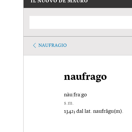
IL NUOVO DE MAURO
NAUFRAGIO
naufrago
nàu
|
fra
|
go
s.m.
1342; dal lat. naufrăgu(m).