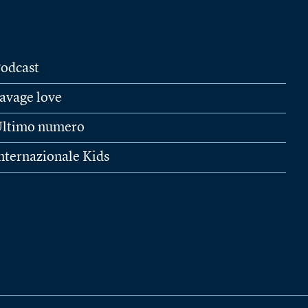
odcast
avage love
ltimo numero
nternazionale Kids