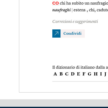
CO
chi ha subito un naufragi
naufraghi
|
estens., chi, cadu
Correzioni e suggerimenti
Condividi
Il dizionario di italiano dalla a
A
B
C
D
E
F
G
H
I
J