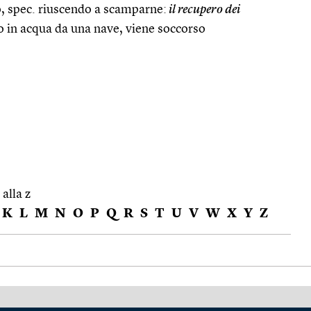
o, spec. riuscendo a scamparne:
il recupero dei
to in acqua da una nave, viene soccorso
 alla z
K
L
M
N
O
P
Q
R
S
T
U
V
W
X
Y
Z