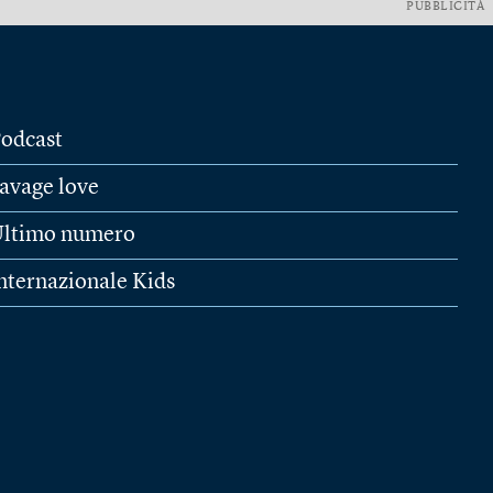
PUBBLICITÀ
odcast
avage love
ltimo numero
nternazionale Kids