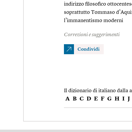
indirizzo filosofico ottocentes
soprattutto Tommaso d’Aquino 
l’immanentismo moderni
Correzioni e suggerimenti
Condividi
Il dizionario di italiano dalla a
A
B
C
D
E
F
G
H
I
J