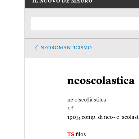
IL NUOVO DE MAURO
NEOROMANTICISMO
neoscolastica
ne
|
o
|
sco
|
là
|
sti
|
ca
s.f.
1
1903; comp. di neo- e
scolast
TS
filos.