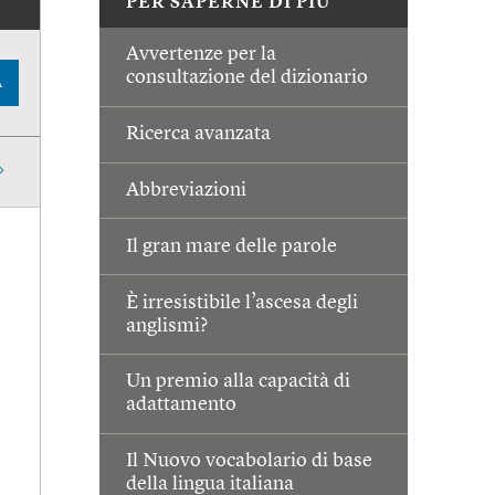
PER SAPERNE DI PIÙ
Avvertenze per la
consultazione del dizionario
A
Ricerca avanzata
Abbreviazioni
Il gran mare delle parole
È irresistibile l’ascesa degli
anglismi?
Un premio alla capacità di
adattamento
Il Nuovo vocabolario di base
della lingua italiana