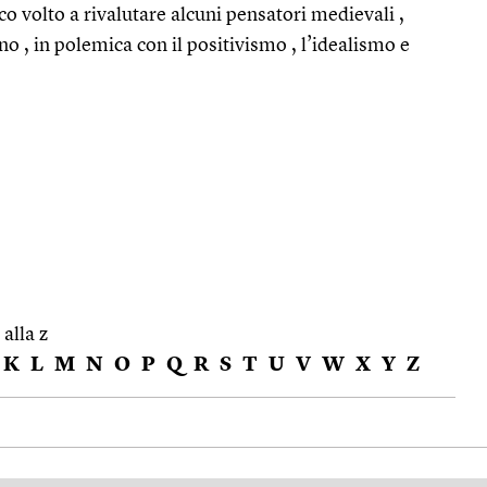
co volto a rivalutare alcuni pensatori medievali ,
, in polemica con il positivismo , l’idealismo e
 alla z
K
L
M
N
O
P
Q
R
S
T
U
V
W
X
Y
Z