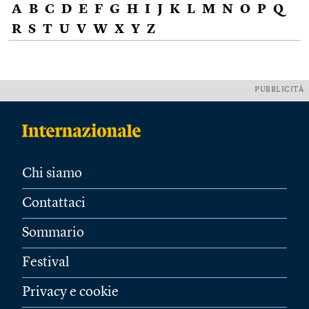
A
B
C
D
E
F
G
H
I
J
K
L
M
N
O
P
Q
R
S
T
U
V
W
X
Y
Z
PUBBLICITÀ
Chi siamo
Contattaci
Sommario
Festival
Privacy e cookie