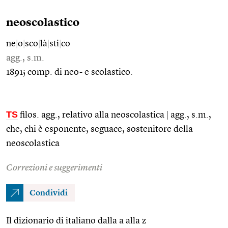
neoscolastico
ne
|
o
|
sco
|
là
|
sti
|
co
agg., s.m.
1891; comp. di neo- e scolastico.
TS
filos. agg., relativo alla neoscolastica
|
agg., s.m.,
che, chi è esponente, seguace, sostenitore della
neoscolastica
Correzioni e suggerimenti
Condividi
Il dizionario di italiano dalla a alla z