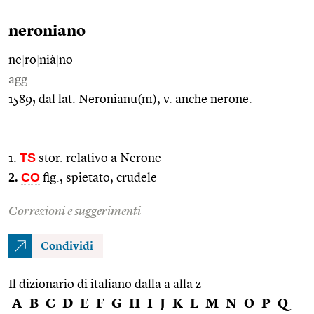
neroniano
ne
|
ro
|
nià
|
no
agg.
1589; dal lat. Neroniānu(m), v. anche nerone.
TS
1.
stor. relativo a Nerone
2.
CO
fig., spietato, crudele
Correzioni e suggerimenti
Condividi
Il dizionario di italiano dalla a alla z
A
B
C
D
E
F
G
H
I
J
K
L
M
N
O
P
Q