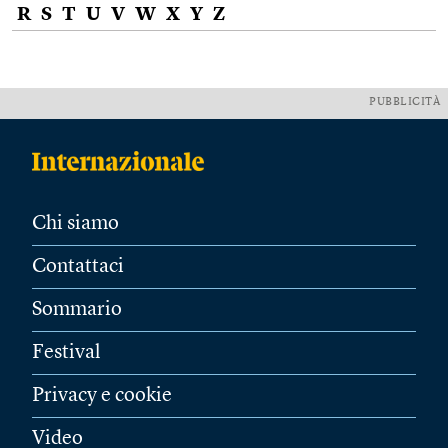
R
S
T
U
V
W
X
Y
Z
PUBBLICITÀ
Chi siamo
Contattaci
Sommario
Festival
Privacy e cookie
Video