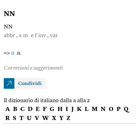
NN
NN
abbr., s.m. e f.inv., var.
=>
n
.n.
Correzioni e suggerimenti
Condividi
Il dizionario di italiano dalla a alla z
A
B
C
D
E
F
G
H
I
J
K
L
M
N
O
P
Q
R
S
T
U
V
W
X
Y
Z