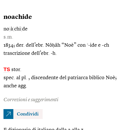
noachide
no
|
à
|
chi
|
de
s.m.
2
1834; der. dell’ebr. Nôḥâh “Noè” con
-ide e -ch
trascrizione dell’ebr. -h.
TS
stor.
spec. al pl. , discendente del patriarca biblico Noè;
anche agg.
Correzioni e suggerimenti
Condividi
Il dizionario di italiano dalla a alla z