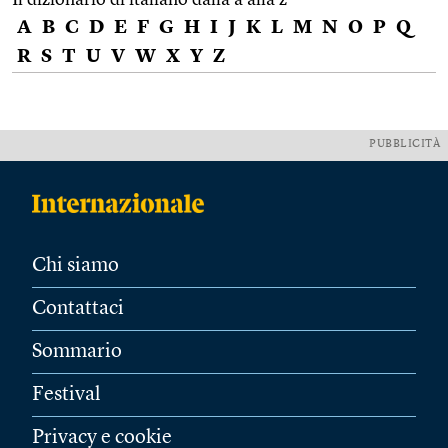
A
B
C
D
E
F
G
H
I
J
K
L
M
N
O
P
Q
R
S
T
U
V
W
X
Y
Z
PUBBLICITÀ
Chi siamo
Contattaci
Sommario
Festival
Privacy e cookie