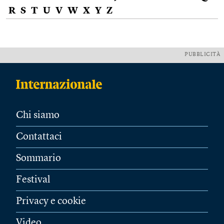
R
S
T
U
V
W
X
Y
Z
PUBBLICITÀ
Chi siamo
Contattaci
Sommario
Festival
Privacy e cookie
Video