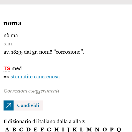
noma
nò
|
ma
s.m.
av. 1829; dal gr. nomḗ “corrosione”.
TS
med.
=>
stomatite cancrenosa
Correzioni e suggerimenti
Condividi
Il dizionario di italiano dalla a alla z
A
B
C
D
E
F
G
H
I
J
K
L
M
N
O
P
Q