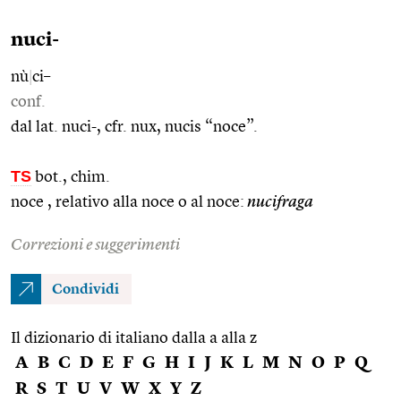
nuci-
nù
|
ci–
conf.
dal lat. nuci-, cfr. nux, nucis “noce”.
TS
bot., chim.
noce , relativo alla noce o al noce:
nucifraga
Correzioni e suggerimenti
Condividi
Il dizionario di italiano dalla a alla z
A
B
C
D
E
F
G
H
I
J
K
L
M
N
O
P
Q
R
S
T
U
V
W
X
Y
Z