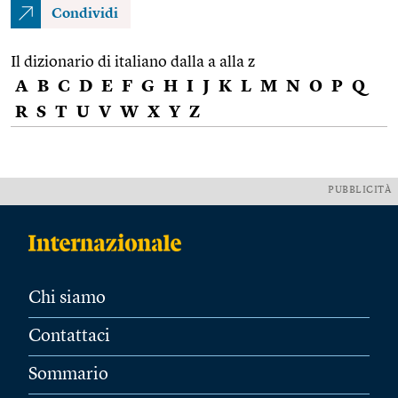
Condividi
Il dizionario di italiano dalla a alla z
A
B
C
D
E
F
G
H
I
J
K
L
M
N
O
P
Q
R
S
T
U
V
W
X
Y
Z
PUBBLICITÀ
Chi siamo
Contattaci
Sommario