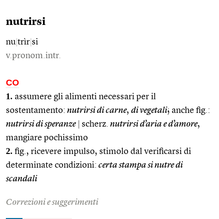
nutrirsi
nu
|
trìr
|
si
v.pronom.intr.
CO
1.
assumere gli alimenti necessari per il
sostentamento:
nutrirsi di carne
,
di vegetali
; anche fig.:
nutrirsi di speranze
|
scherz.
nutrirsi d’aria e d’amore
,
mangiare pochissimo
2.
fig., ricevere impulso, stimolo dal verificarsi di
determinate condizioni:
certa stampa si nutre di
scandali
Correzioni e suggerimenti