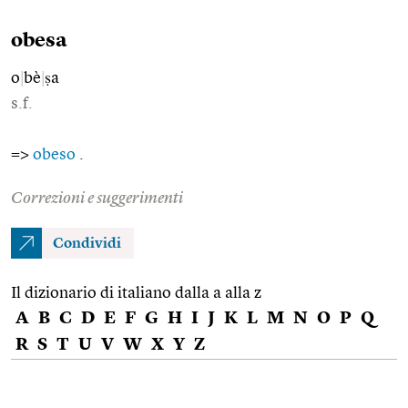
obesa
o
|
bè
|
ṣa
s.f.
=>
obeso
.
Correzioni e suggerimenti
Condividi
Il dizionario di italiano dalla a alla z
A
B
C
D
E
F
G
H
I
J
K
L
M
N
O
P
Q
R
S
T
U
V
W
X
Y
Z