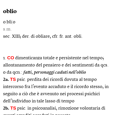
oblio
o
|
blì
|
o
s.m.
sec. XIII; der. di obliare, cfr. fr. ant. obli.
CO
1.
dimenticanza totale e persistente nel tempo;
allontanamento del pensiero e dei sentimenti da qcs.
o da qcn.:
fatti
,
personaggi caduti nell’oblio
2a.
TS
psic. perdita dei ricordi dovuta al tempo
intercorso fra l’evento accaduto e il ricordo stesso, in
seguito a ciò che è avvenuto nei processi psichici
dell’individuo in tale lasso di tempo
2b.
TS
psic. in psicoanalisi, rimozione volontaria di