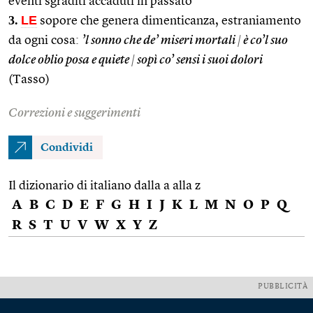
eventi sgraditi accaduti in passato
3.
LE
sopore che genera dimenticanza, estraniamento
da ogni cosa:
’l sonno che de’ miseri mortali
|
è co’l suo
dolce oblio posa e quiete
|
sopì co’ sensi i suoi dolori
(Tasso)
Correzioni e suggerimenti
Condividi
Il dizionario di italiano dalla a alla z
A
B
C
D
E
F
G
H
I
J
K
L
M
N
O
P
Q
R
S
T
U
V
W
X
Y
Z
PUBBLICITÀ