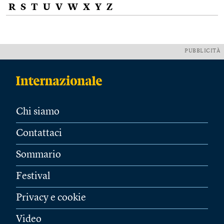
R
S
T
U
V
W
X
Y
Z
PUBBLICITÀ
Chi siamo
Contattaci
Sommario
Festival
Privacy e cookie
Video