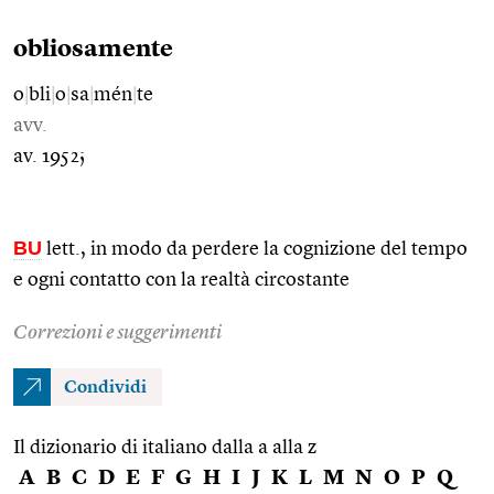
obliosamente
o
|
bli
|
o
|
sa
|
mén
|
te
avv.
av. 1952;
BU
lett., in modo da perdere la cognizione del tempo
e ogni contatto con la realtà circostante
Correzioni e suggerimenti
Condividi
Il dizionario di italiano dalla a alla z
A
B
C
D
E
F
G
H
I
J
K
L
M
N
O
P
Q